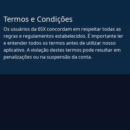
Termos e Condições
Os usuários da 65X concordam em respeitar todas as
regras e regulamentos estabelecidos. É importante ler
e entender todos os termos antes de utilizar nosso
aplicativo. A violação destes termos pode resultar em
penalizações ou na suspensão da conta.