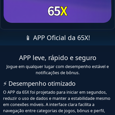
📱 APP Oficial da 65X!
APP leve, rápido e seguro
Jogue em qualquer lugar com desempenho estável e
notificações de bônus.
⚡ Desempenho otimizado
O APP da 65X foi projetado para iniciar em segundos,
reduzir o uso de dados e manter a estabilidade mesmo
em conexões móveis. A interface clara facilita a
navegação entre categorias de jogos, bônus e perfil,