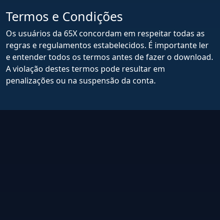
Termos e Condições
Os usuários da 65X concordam em respeitar todas as
regras e regulamentos estabelecidos. É importante ler
e entender todos os termos antes de fazer o download.
A violação destes termos pode resultar em
penalizações ou na suspensão da conta.