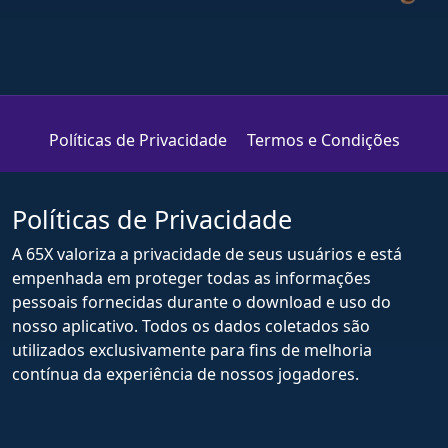
Políticas de Privacidade
Termos e Condições
Políticas de Privacidade
A 65X valoriza a privacidade de seus usuários e está
empenhada em proteger todas as informações
pessoais fornecidas durante o download e uso do
nosso aplicativo. Todos os dados coletados são
utilizados exclusivamente para fins de melhoria
contínua da experiência de nossos jogadores.