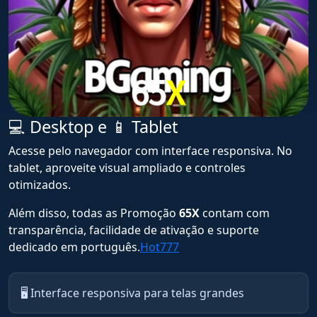
💻 Desktop e 📱 Tablet
Acesse pelo navegador com interface responsiva. No
tablet, aproveite visual ampliado e controles
otimizados.
Além disso, todas as Promoção
65X
contam com
transparência, facilidade de ativação e suporte
dedicado em português.
Hot777
🖥️ Interface responsiva para telas grandes