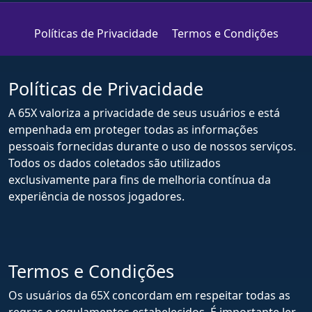
Políticas de Privacidade
Termos e Condições
Políticas de Privacidade
A 65X valoriza a privacidade de seus usuários e está
empenhada em proteger todas as informações
pessoais fornecidas durante o uso de nossos serviços.
Todos os dados coletados são utilizados
exclusivamente para fins de melhoria contínua da
experiência de nossos jogadores.
Termos e Condições
Os usuários da 65X concordam em respeitar todas as