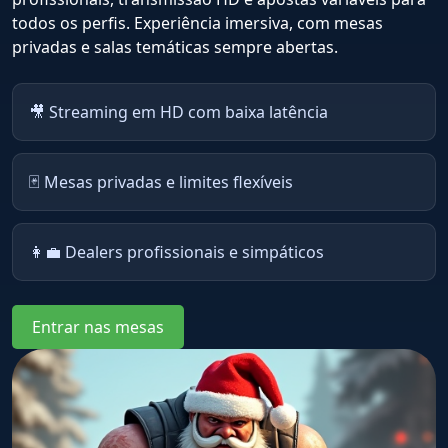
todos os perfis. Experiência imersiva, com mesas
privadas e salas temáticas sempre abertas.
🎥 Streaming em HD com baixa latência
🃏 Mesas privadas e limites flexíveis
👩‍💼 Dealers profissionais e simpáticos
Entrar nas mesas