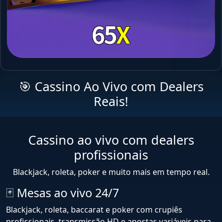
🎯 Cassino Ao Vivo com Dealers
Reais!
Cassino ao vivo com dealers
profissionais
Blackjack, roleta, poker e muito mais em tempo real.
🃏 Mesas ao vivo 24/7
Blackjack, roleta, baccarat e poker com crupiês
profissionais, transmissão HD e apostas variáveis para