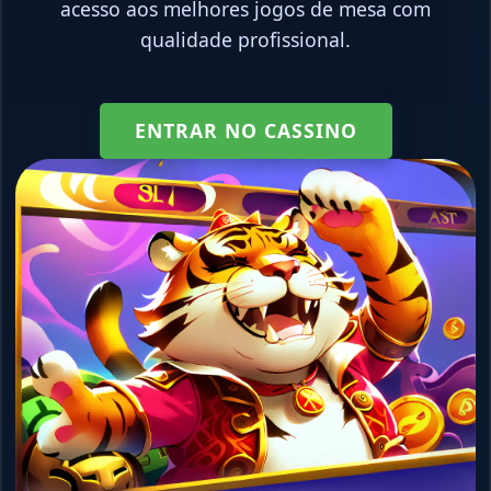
acesso aos melhores jogos de mesa com
qualidade profissional.
ENTRAR NO CASSINO