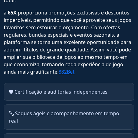
total.
a
65X
proporciona promoções exclusivas e descontos
imperdíveis, permitindo que você aproveite seus jogos
favoritos sem estourar o orçamento. Com ofertas
regulares, bundas especiais e eventos sazonais, a
plataforma se torna uma excelente oportunidade para
adquirir títulos de grande qualidade. Assim, você pode
ampliar sua biblioteca de jogos ao mesmo tempo em
que economiza, tornando cada experiência de jogo
ainda mais gratificante.
882Bet
🛡️ Certificação e auditorias independentes
🚀 Saques ágeis e acompanhamento em tempo
real